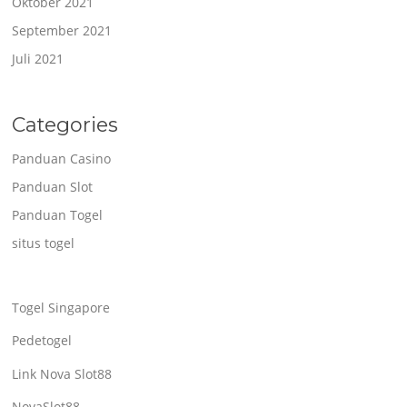
Oktober 2021
September 2021
Juli 2021
Categories
Panduan Casino
Panduan Slot
Panduan Togel
situs togel
Togel Singapore
Pedetogel
Link Nova Slot88
NovaSlot88