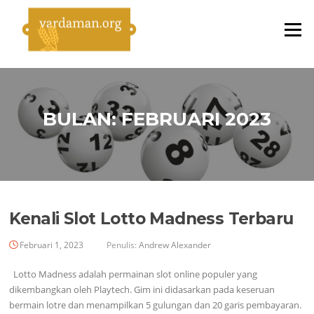
Lompat ke konten
Menu
BULAN:
FEBRUARI 2023
Kenali Slot Lotto Madness Terbaru
Februari 1, 2023
Penulis:
Andrew Alexander
Lotto Madness adalah permainan slot online populer yang
dikembangkan oleh Playtech. Gim ini didasarkan pada keseruan
bermain lotre dan menampilkan 5 gulungan dan 20 garis pembayaran.