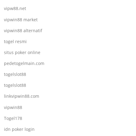
vipw88.net
vipwin88 market
vipwin88 alternatif
togel resmi
situs poker online
pedetogelmain.com
togelslot88
togelslot88
linkvipwin88.com
vipwin88
Togel178
idn poker login