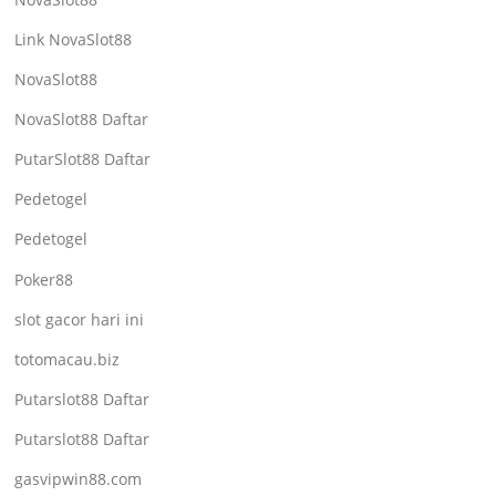
Link NovaSlot88
NovaSlot88
NovaSlot88 Daftar
PutarSlot88 Daftar
Pedetogel
Pedetogel
Poker88
slot gacor hari ini
totomacau.biz
Putarslot88 Daftar
Putarslot88 Daftar
gasvipwin88.com