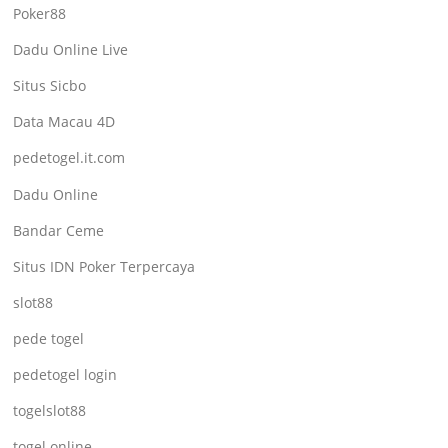
Poker88
Dadu Online Live
Situs Sicbo
Data Macau 4D
pedetogel.it.com
Dadu Online
Bandar Ceme
Situs IDN Poker Terpercaya
slot88
pede togel
pedetogel login
togelslot88
togel online