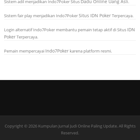
Dadu Online Uang Asli
Sistem adil menjadikan Indo7Poker Situs
.
Situs IDN Poker
Sistem fair play menjadikan Indo7Poker
Terpercaya.
IDN
Login alternatif Indo7Poker membantu pemain tetap aktif di Situs
Poker
Terpercaya.
Indo7Poker
Pemain mempercayai
karena platform resmi.
Copyright © 2026 Kumpulan Jurnal Judi Online Paling Update. All Rights
Reserved.