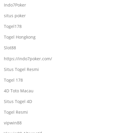
Indo7Poker
situs poker
Togel178
Togel Hongkong
Slot88
https://indo7poker.com/
Situs Togel Resmi
Togel 178
4D Toto Macau
Situs Togel 4D
Togel Resmi
vipwin88