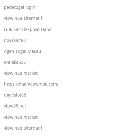
pedetogel login
vipwin88 alternatif
Link Slot Desposit Dana
novaslot88
Agen Togel Macau
Malaka555
vipwin88 market
https://mainvipwin88.com/
togelslot88
vipw88.net
vipwin88 market
vipwin88 alternatif