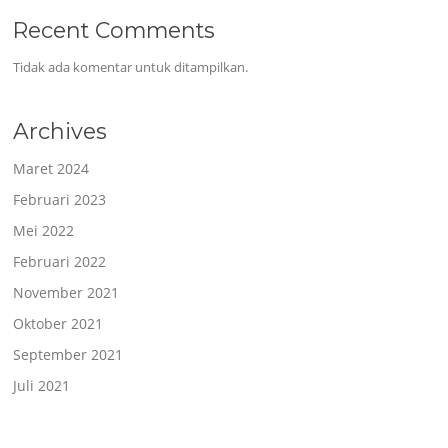
Recent Comments
Tidak ada komentar untuk ditampilkan.
Archives
Maret 2024
Februari 2023
Mei 2022
Februari 2022
November 2021
Oktober 2021
September 2021
Juli 2021