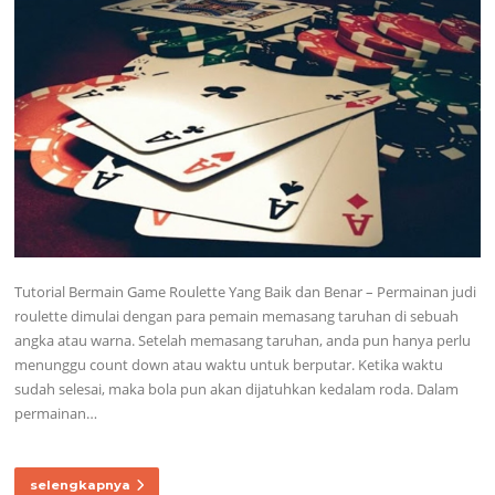
Tutorial Bermain Game Roulette Yang Baik dan Benar – Permainan judi
roulette dimulai dengan para pemain memasang taruhan di sebuah
angka atau warna. Setelah memasang taruhan, anda pun hanya perlu
menunggu count down atau waktu untuk berputar. Ketika waktu
sudah selesai, maka bola pun akan dijatuhkan kedalam roda. Dalam
permainan…
selengkapnya